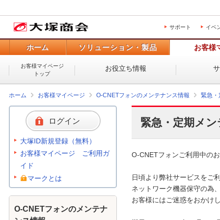
サポート
イベ
ホーム
ソリューション・製品
お客様
お客様マイページ
お役立ち情報
トップ
ホーム
お客様マイページ
O-CNETフォンのメンテナンス情報
緊急・
緊急・定期メン
ログイン
大塚ID新規登録（無料）
お客様マイページ ご利用ガ
O-CNETフォンご利用中のお
イド
日頃より弊社サービスをご利
マークとは
ネットワーク機器保守の為、
お客様にはご迷惑をおかけし
O-CNETフォンのメンテナ