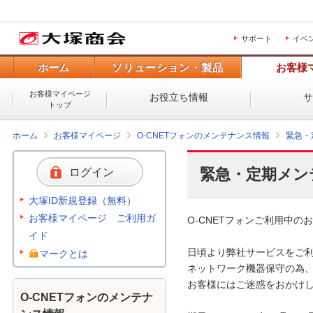
サポート
イベ
ホーム
ソリューション・製品
お客様
お客様マイページ
お役立ち情報
トップ
ホーム
お客様マイページ
O-CNETフォンのメンテナンス情報
緊急・
緊急・定期メン
ログイン
大塚ID新規登録（無料）
お客様マイページ ご利用ガ
O-CNETフォンご利用中のお
イド
日頃より弊社サービスをご利
マークとは
ネットワーク機器保守の為、
お客様にはご迷惑をおかけし
O-CNETフォンのメンテナ