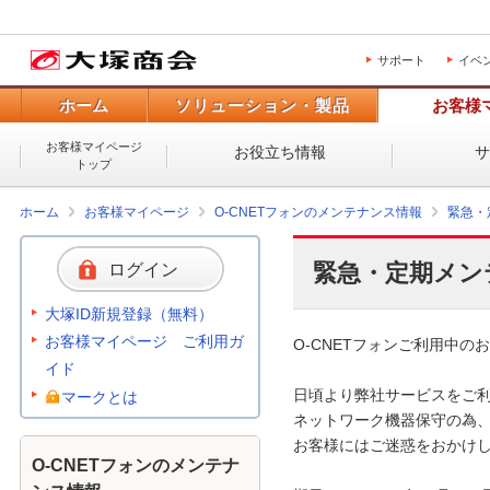
サポート
イベ
ホーム
ソリューション・製品
お客様
お客様マイページ
お役立ち情報
トップ
ホーム
お客様マイページ
O-CNETフォンのメンテナンス情報
緊急・
緊急・定期メン
ログイン
大塚ID新規登録（無料）
お客様マイページ ご利用ガ
O-CNETフォンご利用中のお
イド
日頃より弊社サービスをご利
マークとは
ネットワーク機器保守の為、
お客様にはご迷惑をおかけし
O-CNETフォンのメンテナ