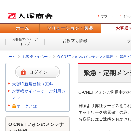
サポート
イベ
ホーム
ソリューション・製品
お客様
お客様マイページ
お役立ち情報
トップ
ホーム
お客様マイページ
O-CNETフォンのメンテナンス情報
緊急・
緊急・定期メン
ログイン
大塚ID新規登録（無料）
お客様マイページ ご利用ガ
O-CNETフォンご利用中のお
イド
日頃より弊社サービスをご利
マークとは
ネットワーク機器保守の為、
お客様にはご迷惑をおかけし
O-CNETフォンのメンテナ