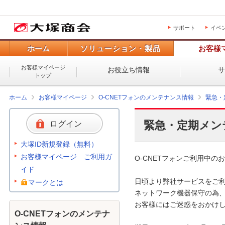
サポート
イベ
ホーム
ソリューション・製品
お客様
お客様マイページ
お役立ち情報
トップ
ホーム
お客様マイページ
O-CNETフォンのメンテナンス情報
緊急・
緊急・定期メン
ログイン
大塚ID新規登録（無料）
お客様マイページ ご利用ガ
O-CNETフォンご利用中のお
イド
日頃より弊社サービスをご利
マークとは
ネットワーク機器保守の為、
お客様にはご迷惑をおかけし
O-CNETフォンのメンテナ