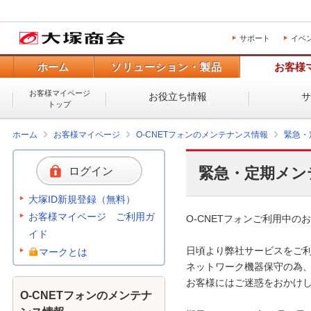
サポート
イベ
ホーム
ソリューション・製品
お客様
お客様マイページ
お役立ち情報
トップ
ホーム
お客様マイページ
O-CNETフォンのメンテナンス情報
緊急・
緊急・定期メン
ログイン
大塚ID新規登録（無料）
お客様マイページ ご利用ガ
O-CNETフォンご利用中のお
イド
日頃より弊社サービスをご利
マークとは
ネットワーク機器保守の為、
お客様にはご迷惑をおかけし
O-CNETフォンのメンテナ