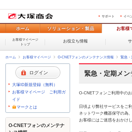
サポート
イベ
ホーム
ソリューション・製品
お客様
お客様マイページ
お役立ち情報
トップ
ホーム
お客様マイページ
O-CNETフォンのメンテナンス情報
緊急・
緊急・定期メン
ログイン
大塚ID新規登録（無料）
お客様マイページ ご利用ガ
O-CNETフォンご利用中のお
イド
日頃より弊社サービスをご利
マークとは
ネットワーク機器保守の為、
お客様にはご迷惑をおかけし
O-CNETフォンのメンテナ