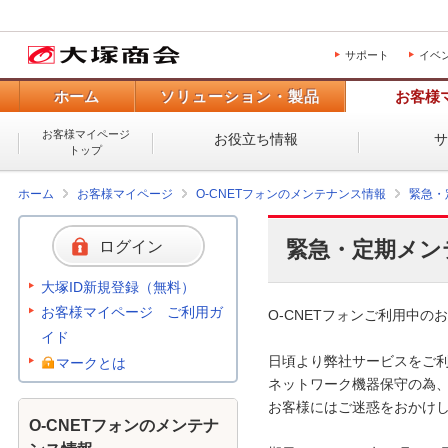
サポート
イベ
ホーム
ソリューション・製品
お客様
お客様マイページ
お役立ち情報
トップ
ホーム
お客様マイページ
O-CNETフォンのメンテナンス情報
緊急・
緊急・定期メン
ログイン
大塚ID新規登録（無料）
お客様マイページ ご利用ガ
O-CNETフォンご利用中のお
イド
日頃より弊社サービスをご利
マークとは
ネットワーク機器保守の為、
お客様にはご迷惑をおかけし
O-CNETフォンのメンテナ