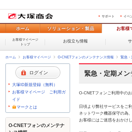
サポート
イベ
ホーム
ソリューション・製品
お客様
お客様マイページ
お役立ち情報
トップ
ホーム
お客様マイページ
O-CNETフォンのメンテナンス情報
緊急・
緊急・定期メン
ログイン
大塚ID新規登録（無料）
お客様マイページ ご利用ガ
O-CNETフォンご利用中のお
イド
日頃より弊社サービスをご利
マークとは
ネットワーク機器保守の為、
お客様にはご迷惑をおかけし
O-CNETフォンのメンテナ