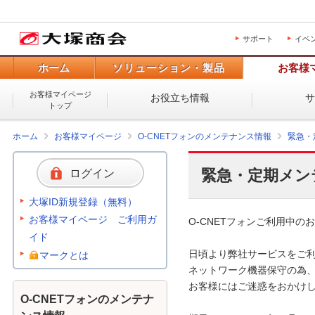
サポート
イベ
ホーム
ソリューション・製品
お客様
お客様マイページ
お役立ち情報
トップ
ホーム
お客様マイページ
O-CNETフォンのメンテナンス情報
緊急・
緊急・定期メン
ログイン
大塚ID新規登録（無料）
お客様マイページ ご利用ガ
O-CNETフォンご利用中のお
イド
日頃より弊社サービスをご利
マークとは
ネットワーク機器保守の為、
お客様にはご迷惑をおかけし
O-CNETフォンのメンテナ