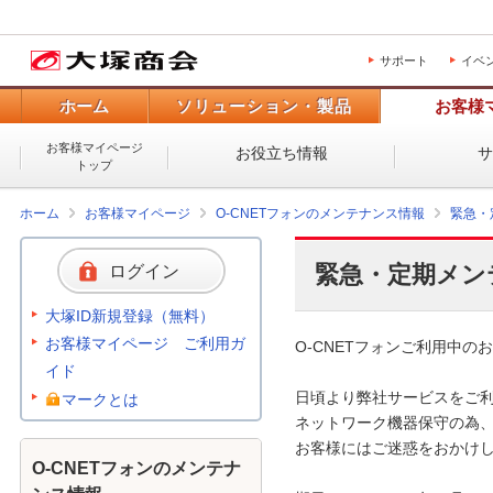
サポート
イベ
ホーム
ソリューション・製品
お客様
お客様マイページ
お役立ち情報
トップ
ホーム
お客様マイページ
O-CNETフォンのメンテナンス情報
緊急・
緊急・定期メン
ログイン
大塚ID新規登録（無料）
お客様マイページ ご利用ガ
O-CNETフォンご利用中のお
イド
日頃より弊社サービスをご利
マークとは
ネットワーク機器保守の為、
お客様にはご迷惑をおかけし
O-CNETフォンのメンテナ