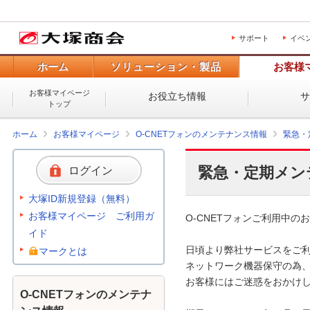
サポート
イベ
ホーム
ソリューション・製品
お客様
お客様マイページ
お役立ち情報
トップ
ホーム
お客様マイページ
O-CNETフォンのメンテナンス情報
緊急・
緊急・定期メン
ログイン
大塚ID新規登録（無料）
お客様マイページ ご利用ガ
O-CNETフォンご利用中のお
イド
日頃より弊社サービスをご利
マークとは
ネットワーク機器保守の為、
お客様にはご迷惑をおかけし
O-CNETフォンのメンテナ