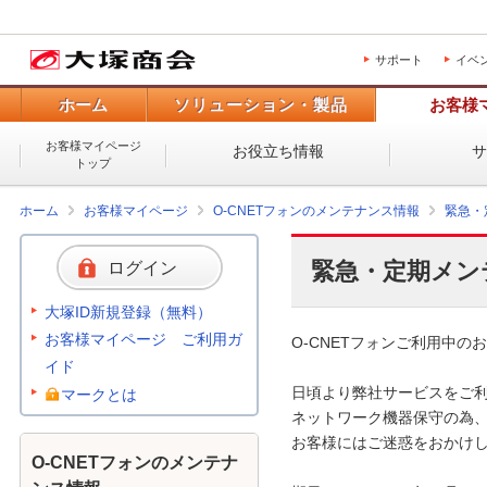
サポート
イベ
ホーム
ソリューション・製品
お客様
お客様マイページ
お役立ち情報
トップ
ホーム
お客様マイページ
O-CNETフォンのメンテナンス情報
緊急・
緊急・定期メン
ログイン
大塚ID新規登録（無料）
お客様マイページ ご利用ガ
O-CNETフォンご利用中のお
イド
日頃より弊社サービスをご利
マークとは
ネットワーク機器保守の為、
お客様にはご迷惑をおかけし
O-CNETフォンのメンテナ