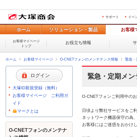
サポート
イベ
ホーム
ソリューション・製品
お客様
お客様マイページ
お役立ち情報
トップ
ホーム
お客様マイページ
O-CNETフォンのメンテナンス情報
緊急・
緊急・定期メン
ログイン
大塚ID新規登録（無料）
お客様マイページ ご利用ガ
O-CNETフォンご利用中のお
イド
日頃より弊社サービスをご利
マークとは
ネットワーク機器保守の為、
お客様にはご迷惑をおかけし
O-CNETフォンのメンテナ