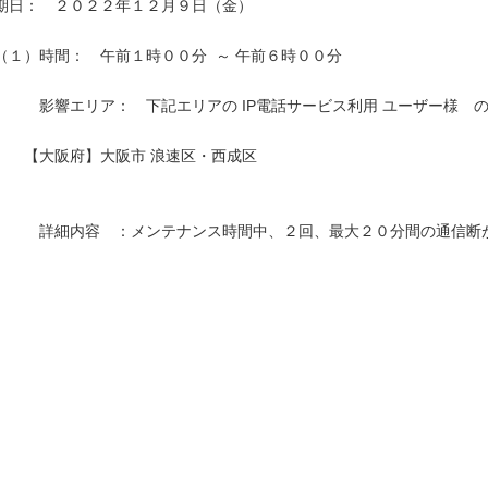
期日：　２０２２年１２月９日（金）

（１）時間：　午前１時００分  ～ 午前６時００分

　　　影響エリア：　下記エリアの IP電話サービス利用 ユーザー様　の
　　【大阪府】大阪市 浪速区・西成区

　　　詳細内容　：メンテナンス時間中、２回、最大２０分間の通信断が