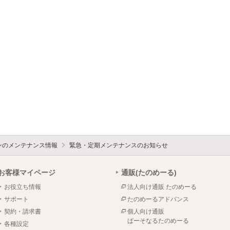
ォンのメンテナンス情報
緊急・定期メンテナンスのお知らせ
お客様マイページ
通販(たのめーる)
お役立ち情報
法人向け通販 たのめーる
サポート
たのめーるアドバンス
契約・請求書
個人向け通販
ぱーそなるたのめーる
各種設定