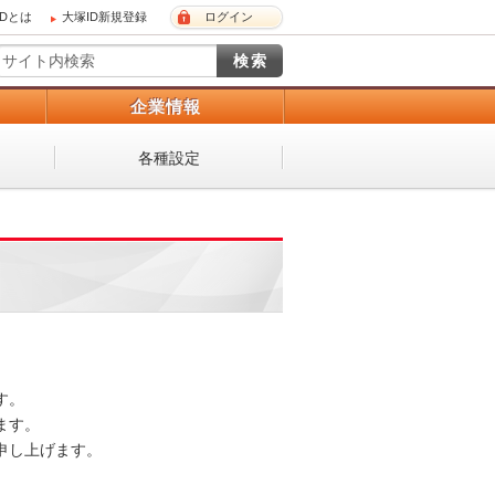
IDとは
大塚ID新規登録
ログイン
）
企業情報
各種設定
。

す。

し上げます。
