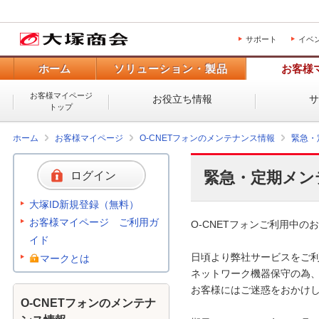
サポート
イベ
ホーム
ソリューション・製品
お客様
お客様マイページ
お役立ち情報
トップ
ホーム
お客様マイページ
O-CNETフォンのメンテナンス情報
緊急・
緊急・定期メン
ログイン
大塚ID新規登録（無料）
お客様マイページ ご利用ガ
O-CNETフォンご利用中のお
イド
日頃より弊社サービスをご利
マークとは
ネットワーク機器保守の為、
お客様にはご迷惑をおかけし
O-CNETフォンのメンテナ