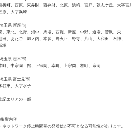
膝折町、西原、東弁財、西弁財、北原、浜崎、宮戸、朝志ケ丘、大字宮戸
三原、大字浜崎

[埼玉県 新座市]

東、東北、北野、畑中、馬場、西堀、新座、中野、道場、菅沢、栄、

池田、あたご、堀ノ内、本多、野火止、野寺、片山、大和田、石神、

新塚

[埼玉県 志木市]

本町、中宗岡、館、下宗岡、幸町、上宗岡、柏町、宗岡

[埼玉県 富士見市]

水谷東、大字水子

上記エリアの一部

■影響内容

・ネットワーク停止時間帯の発着信が不可となる可能性があります。
