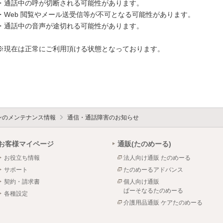
・通話中の呼が切断される可能性があります。

・Web 閲覧やメール送受信等が不可となる可能性があります。

・通話中の音声が途切れる可能性があります。

※現在は正常にご利用頂ける状態となっております。

ォンのメンテナンス情報
通信・通話障害のお知らせ
お客様マイページ
通販(たのめーる)
お役立ち情報
法人向け通販 たのめーる
サポート
たのめーるアドバンス
契約・請求書
個人向け通販
ぱーそなるたのめーる
各種設定
介護用品通販 ケアたのめーる