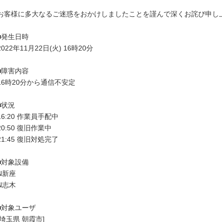
お客様に多大なるご迷惑をおかけしましたことを謹んで深くお詫び申し上
■発生日時

2022年11月22日(火) 16時20分

■障害内容

16時20分から通信不安定

■状況

16:20 作業員手配中

20:50 復旧作業中

21:45 復旧対処完了

■対象設備

N新座

N志木

■対象ユーザ

[埼玉県 朝霞市]
