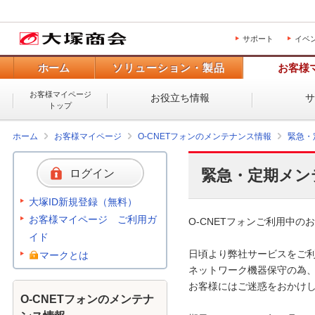
サポート
イベ
ホーム
ソリューション・製品
お客様
お客様マイページ
お役立ち情報
トップ
ホーム
お客様マイページ
O-CNETフォンのメンテナンス情報
緊急・
緊急・定期メン
ログイン
大塚ID新規登録（無料）
お客様マイページ ご利用ガ
O-CNETフォンご利用中のお
イド
日頃より弊社サービスをご利
マークとは
ネットワーク機器保守の為、
お客様にはご迷惑をおかけし
O-CNETフォンのメンテナ