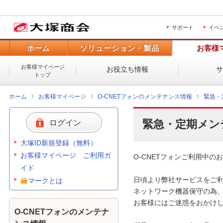
サポート
イベ
ホーム
ソリューション・製品
お客様
お客様マイページ
お役立ち情報
トップ
ホーム
お客様マイページ
O-CNETフォンのメンテナンス情報
緊急・
緊急・定期メン
ログイン
大塚ID新規登録（無料）
お客様マイページ ご利用ガ
O-CNETフォンご利用中のお
イド
日頃より弊社サービスをご利
マークとは
ネットワーク機器保守の為、
お客様にはご迷惑をおかけし
O-CNETフォンのメンテナ