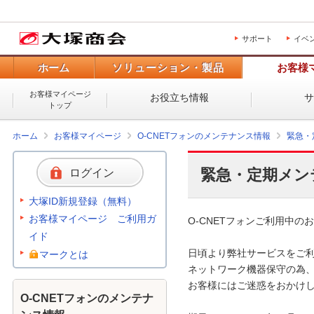
サポート
イベ
ホーム
ソリューション・製品
お客様
お客様マイページ
お役立ち情報
トップ
ホーム
お客様マイページ
O-CNETフォンのメンテナンス情報
緊急・
緊急・定期メン
ログイン
大塚ID新規登録（無料）
お客様マイページ ご利用ガ
O-CNETフォンご利用中のお
イド
日頃より弊社サービスをご利
マークとは
ネットワーク機器保守の為、
お客様にはご迷惑をおかけし
O-CNETフォンのメンテナ