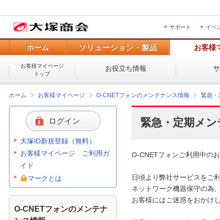
サポート
イベ
ホーム
ソリューション・製品
お客様
お客様マイページ
お役立ち情報
トップ
ホーム
お客様マイページ
O-CNETフォンのメンテナンス情報
緊急・
緊急・定期メン
ログイン
大塚ID新規登録（無料）
お客様マイページ ご利用ガ
O-CNETフォンご利用中のお
イド
日頃より弊社サービスをご利
マークとは
ネットワーク機器保守の為、
お客様にはご迷惑をおかけし
O-CNETフォンのメンテナ