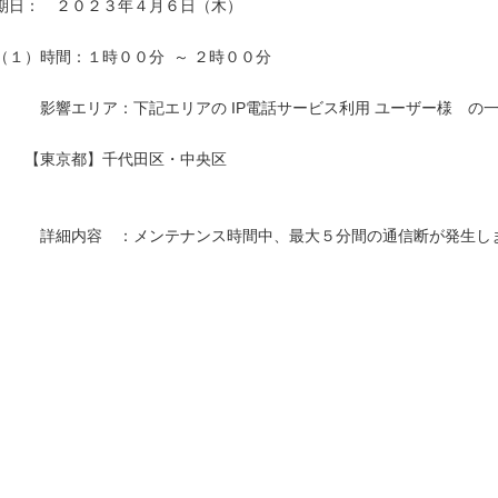
期日：　２０２３年４月６日（木）

（１）時間：１時００分  ～ ２時００分

　　　影響エリア：下記エリアの IP電話サービス利用 ユーザー様　の一
　　【東京都】千代田区・中央区

　　　詳細内容　：メンテナンス時間中、最大５分間の通信断が発生しま