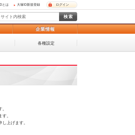
IDとは
大塚ID新規登録
ログイン
）
企業情報
各種設定
。

す。

し上げます。
