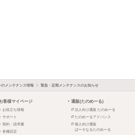
ォンのメンテナンス情報
緊急・定期メンテナンスのお知らせ
お客様マイページ
通販(たのめーる)
お役立ち情報
法人向け通販 たのめーる
サポート
たのめーるアドバンス
契約・請求書
個人向け通販
ぱーそなるたのめーる
各種設定