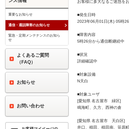
ンス情報
お客様に多大なるご迷惑をお
重要なお知らせ
■発生日時

2023年06月01日(木) 05時26
通信・通話障害のお知らせ
■障害内容

緊急・定期メンテナンスのお知ら
せ
5時26分から通信断継続中

■状況

よくあるご質問
詳細確認中

（FAQ）
■対象設備

N天白

お知らせ
■対象ユーザ

[愛知県 名古屋市　緑区]

お問い合わせ
鳴海町、久方、西神の倉

[愛知県 名古屋市　天白区]

井口、植田、植田南、笹原町
お客様マイページの