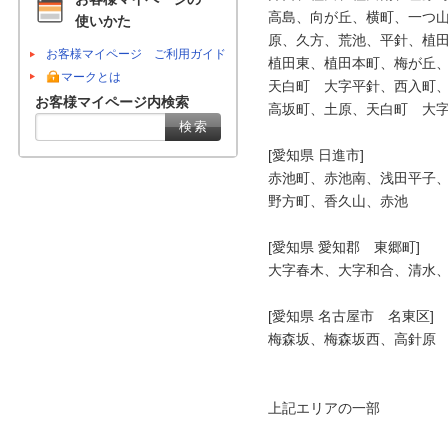
高島、向が丘、横町、一つ山
使いかた
原、久方、荒池、平針、植田
お客様マイページ ご利用ガイド
植田東、植田本町、梅が丘、
マークとは
天白町　大字平針、西入町、
お客様マイページ内検索
高坂町、土原、天白町　大字
[愛知県 日進市]

赤池町、赤池南、浅田平子、
野方町、香久山、赤池

[愛知県 愛知郡　東郷町]

大字春木、大字和合、清水、
[愛知県 名古屋市　名東区]

梅森坂、梅森坂西、高針原

上記エリアの一部
