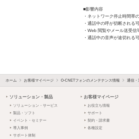
■影響内容

・ネットワーク停止時間帯の
・通話中の呼が切断される可
・Web 閲覧やメール送受信
・通話中の音声が途切れる可
ホーム
お客様マイページ
O-CNETフォンのメンテナンス情報
通信・
ソリューション・製品
お客様マイページ
ソリューション・サービス
お役立ち情報
製品・ソフト
サポート
イベント・セミナー
契約・請求書
導入事例
各種設定
サポート体制