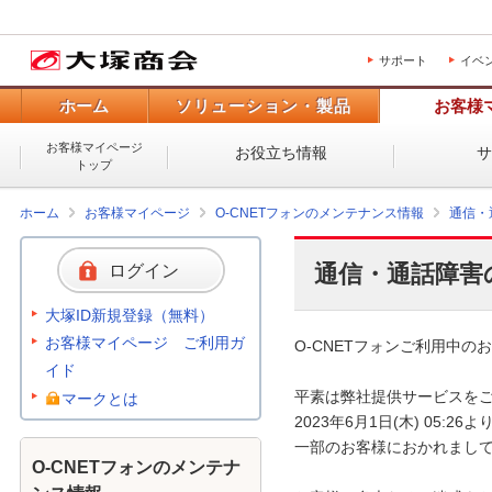
サポート
イベ
ホーム
ソリューション・製品
お客様
お客様マイページ
お役立ち情報
トップ
ホーム
お客様マイページ
O-CNETフォンのメンテナンス情報
通信・
通信・通話障害
ログイン
大塚ID新規登録（無料）
お客様マイページ ご利用ガ
O-CNETフォンご利用中のお
イド
平素は弊社提供サービスをご
マークとは
2023年6月1日(木) 05:
一部のお客様におかれまして
O-CNETフォンのメンテナ