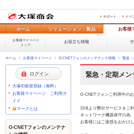
サポート
イベ
ホーム
ソリューション・製品
お客様
お客様マイページ
お役立ち情報
トップ
ホーム
お客様マイページ
O-CNETフォンのメンテナンス情報
緊急・
緊急・定期メン
ログイン
大塚ID新規登録（無料）
お客様マイページ ご利用ガ
O-CNETフォンご利用中のお
イド
日頃より弊社サービスをご利
マークとは
ネットワーク機器保守の為、
お客様にはご迷惑をおかけし
O-CNETフォンのメンテナ