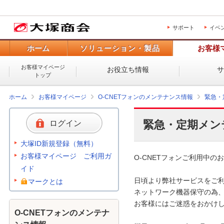
サポート
イベ
ホーム
ソリューション・製品
お客様
お客様マイページ
お役立ち情報
トップ
ホーム
お客様マイページ
O-CNETフォンのメンテナンス情報
緊急・
緊急・定期メン
ログイン
大塚ID新規登録（無料）
お客様マイページ ご利用ガ
O-CNETフォンご利用中のお
イド
日頃より弊社サービスをご利
マークとは
ネットワーク機器保守の為、
お客様にはご迷惑をおかけし
O-CNETフォンのメンテナ