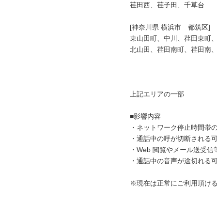
荏田西、荏子田、千草台

[神奈川県 横浜市　都筑区]

東山田町、中川、荏田東町、
北山田、荏田南町、荏田南、
上記エリアの一部

■影響内容

・ネットワーク停止時間帯の
・通話中の呼が切断される可
・Web 閲覧やメール送受信
・通話中の音声が途切れる可
※現在は正常にご利用頂ける