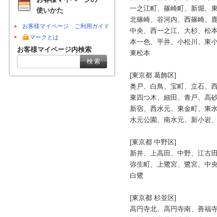
一之江町、篠崎町、新堀、東
使いかた
北篠崎、谷河内、西篠崎、鹿
お客様マイページ ご利用ガイド
中央、西一之江、大杉、松本
マークとは
本一色、平井、小松川、東小
お客様マイページ内検索
東松本

[東京都 葛飾区]

奥戸、白鳥、宝町、立石、西
東四つ木、細田、青戸、高砂
新宿、西水元、東金町、東水
水元公園、南水元、新小岩、
[東京都 中野区]

新井、上高田、中野、江古田
弥生町、上鷺宮、鷺宮、中央
白鷺

[東京都 杉並区]

高円寺北、高円寺南、善福寺