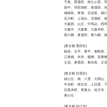
千鳥、西蒲田、南久が原、羽
萩中、羽田旭町、南蒲田、矢
城南島、東海、京浜島、鵜の
石川町、上池台、北嶺町、南
大森西、山王、中馬込、西馬
大森中、大森東、大森本町、
西六郷、東蒲田、東六郷、南
[東京都 墨田区]

錦糸、太平、業平、東駒形、
江東橋、本所、横網、吾妻橋
立花、東墨田、東向島、文花
[東京都 目黒区]

緑が丘、南、八雲、大岡山、
中央町、碑文谷、上目黒、下
目黒本町、青葉台、祐天寺、
東が丘

[東京都 狛江市]
