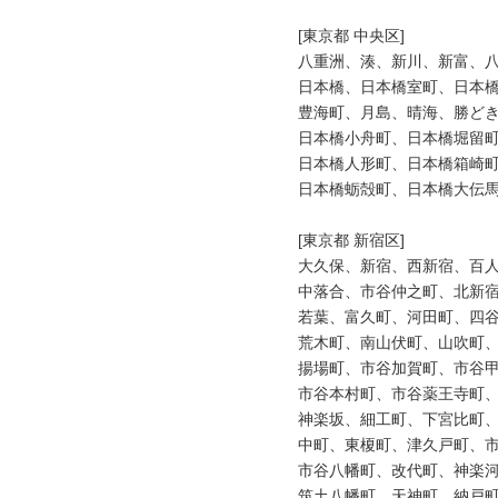
[東京都 中央区]

八重洲、湊、新川、新富、八
日本橋、日本橋室町、日本橋
豊海町、月島、晴海、勝どき
日本橋小舟町、日本橋堀留町
日本橋人形町、日本橋箱崎町
日本橋蛎殻町、日本橋大伝馬
[東京都 新宿区]

大久保、新宿、西新宿、百人
中落合、市谷仲之町、北新宿
若葉、富久町、河田町、四谷
荒木町、南山伏町、山吹町、
揚場町、市谷加賀町、市谷甲
市谷本村町、市谷薬王寺町、
神楽坂、細工町、下宮比町、
中町、東榎町、津久戸町、市
市谷八幡町、改代町、神楽河
筑土八幡町、天神町、納戸町