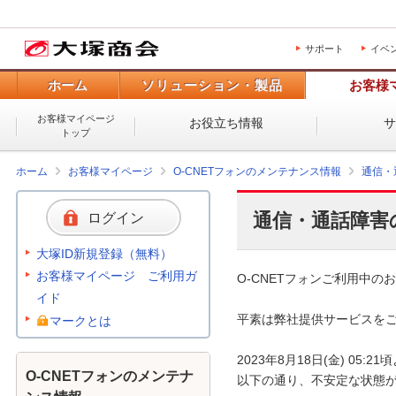
サポート
イベ
ホーム
ソリューション・製品
お客様
お客様マイページ
お役立ち情報
トップ
ホーム
お客様マイページ
O-CNETフォンのメンテナンス情報
通信・
通信・通話障害
ログイン
大塚ID新規登録（無料）
お客様マイページ ご利用ガ
O-CNETフォンご利用中のお
イド
平素は弊社提供サービスをご
マークとは
2023年8月18日(金) 0
O-CNETフォンのメンテナ
以下の通り、不安定な状態が