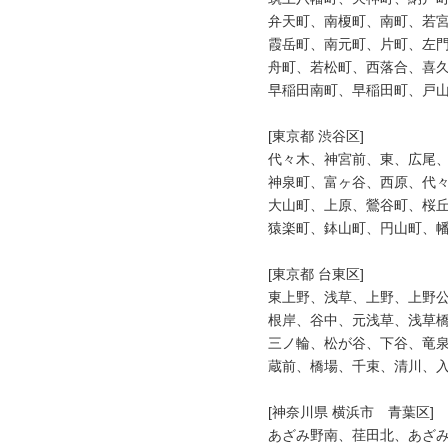
弁天町、南榎町、南町、若宮
霞岳町、南元町、片町、左門
舟町、若松町、西落合、喜久
早稲田南町、早稲田町、戸山
[東京都 渋谷区]

代々木、神宮前、東、広尾、
神泉町、富ヶ谷、西原、代々
大山町、上原、鶯谷町、桜丘
猿楽町、鉢山町、円山町、幡
[東京都 台東区]

東上野、浅草、上野、上野公
根岸、谷中、元浅草、浅草橋
三ノ輪、松が谷、下谷、竜泉
蔵前、橋場、千束、清川、入
[神奈川県 横浜市　青葉区]

あざみ野南、荏田北、あざみ