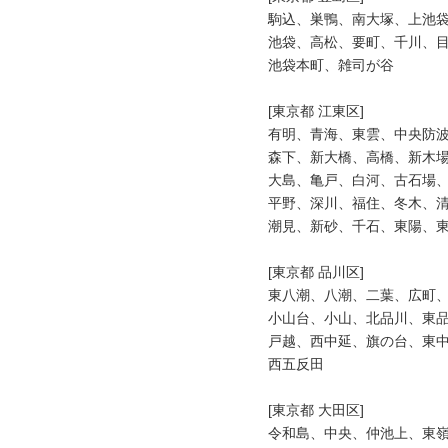
駒込、巣鴨、南大塚、上池袋
池袋、高松、要町、千川、目
池袋本町、雑司が谷

[東京都 江東区]

有明、青海、東雲、中央防波
森下、新大橋、高橋、新木場
大島、亀戸、白河、古石場、
平野、深川、福住、冬木、清
潮見、新砂、千石、東陽、東
[東京都 品川区]

東八潮、八潮、二葉、広町、
小山台、小山、北品川、東品
戸越、西中延、旗の台、東中
西五反田

[東京都 大田区]

令和島、中央、仲池上、東嶺