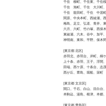
千住　柳町、千住東、千住桜
千住　旭町、千住　大川町、
千住　龍田町、千住　中居町
関原、中央本町、西綾瀬、西
梅島、足立、弘道、青井、東
六月、六町、竹の塚、西保木
東綾瀬、六木、谷中、加平、
神明南、東和、平野、保木間
[東京都 北区]

赤羽北、赤羽台、岸町、桐ケ
上十条、赤羽、王子、浮間、
田端、西ケ原、十条台、志茂
西が丘、豊島、堀船、栄町

[東京都 文京区]

関口、千石、白山、目白台、
本駒込、湯島、根津、本郷、
[東京都 豊島区]
