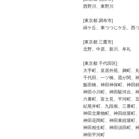
西野川、東野川

[東京都 調布市]

緑ケ丘、東つつじケ丘、西つ
[東京都 三鷹市]

北野、中原、新川、牟礼

[東京都 千代田区]

大手町、皇居外苑、麹町、丸
千代田、一ツ橋、霞が関、神
飯田橋、神田神保町、神田錦
神田小川町、神田駿河台、神
六番町、富士見、平河町、五
紀尾井町、九段南、三番町、
神田北乗物町、神田紺屋町、
神田花岡町、神田東紺屋町、
神田相生町、神田須田町、神
神田平河町
