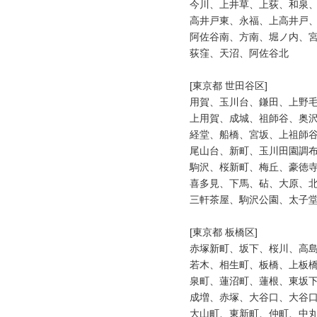
今川、上井草、上荻、和泉、
高井戸東、永福、上高井戸、
阿佐谷南、方南、堀ノ内、宮
荻窪、天沼、阿佐谷北

[東京都 世田谷区]

用賀、玉川台、鎌田、上野毛
上用賀、成城、祖師谷、奥沢
経堂、船橋、宮坂、上祖師谷
尾山台、新町、玉川田園調布
駒沢、桜新町、梅丘、豪徳寺
喜多見、下馬、砧、大原、北
三軒茶屋、駒沢公園、太子堂
[東京都 板橋区]

赤塚新町、坂下、桜川、高島
若木、相生町、板橋、上板橋
泉町、蓮沼町、蓮根、東坂下
成増、赤塚、大谷口、大谷口
大山町、東新町、仲町、中丸