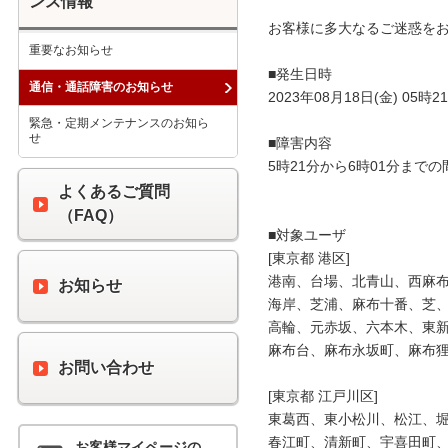
ンス情報
お客様に多大なるご迷惑をお
重要なお知らせ
■発生日時

通信・通話障害のお知らせ
2023年08月18日(金) 05時21
緊急・定期メンテナンスのお知ら
せ
■障害内容

5時21分から6時01分までの
よくあるご質問
（FAQ）
■対象ユーザ

[東京都 港区]

港南、台場、北青山、西麻布
お知らせ
海岸、芝浦、麻布十番、芝、
高輪、元赤坂、六本木、東新
麻布台、麻布永坂町、麻布狸
お問い合わせ
[東京都 江戸川区]

東葛西、東小松川、松江、堀
春江町、清新町、宇喜田町、
お客様マイページの