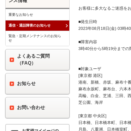
ンス情報
お客様に多大なるご迷惑をお
重要なお知らせ
■発生日時

通信・通話障害のお知らせ
2023年08月18日(金) 03時40
緊急・定期メンテナンスのお知ら
せ
■障害内容

3時40分から5時19分まで
よくあるご質問
（FAQ）
■対象ユーザ

[東京都 港区]

港南、新橋、赤坂、麻布十番
お知らせ
麻布永坂町、麻布台、六本木
高輪、白金、芝浦、三田、西
芝公園、海岸

お問い合わせ
[東京都 中央区]

日本橋、日本橋本町、日本橋
月島、八重洲、日本橋室町、
お客様マイページの