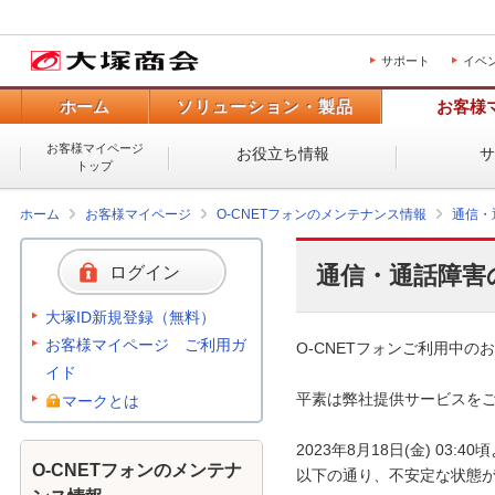
サポート
イベ
ホーム
ソリューション・製品
お客様
お客様マイページ
お役立ち情報
トップ
ホーム
お客様マイページ
O-CNETフォンのメンテナンス情報
通信・
通信・通話障害
ログイン
大塚ID新規登録（無料）
お客様マイページ ご利用ガ
O-CNETフォンご利用中のお
イド
平素は弊社提供サービスをご
マークとは
2023年8月18日(金) 0
O-CNETフォンのメンテナ
以下の通り、不安定な状態が