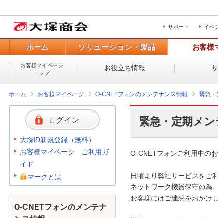
サポート
イベ
ホーム
ソリューション・製品
お客様
お客様マイページ
お役立ち情報
トップ
ホーム
お客様マイページ
O-CNETフォンのメンテナンス情報
緊急・
緊急・定期メン
ログイン
大塚ID新規登録（無料）
お客様マイページ ご利用ガ
O-CNETフォンご利用中のお
イド
日頃より弊社サービスをご利
マークとは
ネットワーク機器保守の為、
お客様にはご迷惑をおかけし
O-CNETフォンのメンテナ