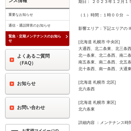
ンス情報
期日： ２０２３年１２月１５
重要なお知らせ
（１）時間：１時００分  ～ 
通信・通話障害のお知らせ
影響エリア：下記エリアの I
緊急・定期メンテナンスのお知ら
せ
[北海道 札幌市 中央区]

大通西、北二条東、北三条西
北一条東、北二条西、南二条
よくあるご質問
南五条東、南二条西、北五条
（FAQ）
北十条西、南一条西、大通東
[北海道 札幌市 北区]

お知らせ
北六条西

[北海道 札幌市 東区]

お問い合わせ
北六条東

詳細内容 ：メンテナンス時
お客様マイページの