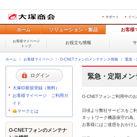
サポート
イベ
ホーム
ソリューション・製品
お客様
お客様マイページ
お役立ち情報
トップ
ホーム
お客様マイページ
O-CNETフォンのメンテナンス情報
緊急・
緊急・定期メン
ログイン
大塚ID新規登録（無料）
お客様マイページ ご利用ガ
O-CNETフォンご利用中のお
イド
日頃より弊社サービスをご利
マークとは
ネットワーク機器保守の為、
お客様にはご迷惑をおかけし
O-CNETフォンのメンテナ