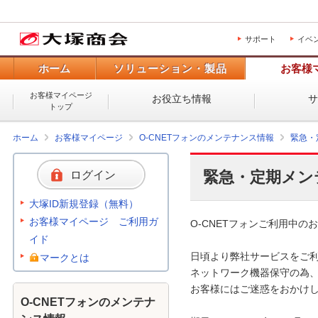
サポート
イベ
ホーム
ソリューション・製品
お客様
お客様マイページ
お役立ち情報
トップ
ホーム
お客様マイページ
O-CNETフォンのメンテナンス情報
緊急・
緊急・定期メン
ログイン
大塚ID新規登録（無料）
お客様マイページ ご利用ガ
O-CNETフォンご利用中のお
イド
日頃より弊社サービスをご利
マークとは
ネットワーク機器保守の為、
お客様にはご迷惑をおかけし
O-CNETフォンのメンテナ