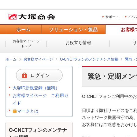
サポート
イベ
ホーム
ソリューション・製品
お客様
お客様マイページ
お役立ち情報
トップ
ホーム
お客様マイページ
O-CNETフォンのメンテナンス情報
緊急・
緊急・定期メン
ログイン
大塚ID新規登録（無料）
お客様マイページ ご利用ガ
O-CNETフォンご利用中のお
イド
日頃より弊社サービスをご利
マークとは
ネットワーク機器保守の為、
お客様にはご迷惑をおかけし
O-CNETフォンのメンテナ