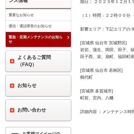
ンス情報
期日： ２０２３年１２月１
重要なお知らせ
（１）時間：２２時００分  
通信・通話障害のお知らせ
影響エリア：下記エリアの I
緊急・定期メンテナンスのお知ら
せ
[宮城県 仙台市 宮城野区]

岩切、蒲生、岡田、田子、福
田子西、栄、扇町、福田町南
よくあるご質問
（FAQ）
[宮城県 仙台市 若林区]

鶴代町

お知らせ
[宮城県 多賀城市]

町前、宮内、八幡

お問い合わせ
詳細内容 ：メンテナンス時間
お客様マイページの