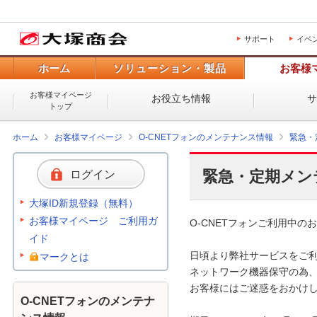
サポート
イベ
ホーム
ソリューション・製品
お客様
お客様マイページ
お役立ち情報
トップ
ホーム
お客様マイページ
O-CNETフォンのメンテナンス情報
緊急・
緊急・定期メン
ログイン
大塚ID新規登録（無料）
お客様マイページ ご利用ガ
O-CNETフォンご利用中のお
イド
日頃より弊社サービスをご利
マークとは
ネットワーク機器保守の為、
お客様にはご迷惑をおかけし
O-CNETフォンのメンテナ