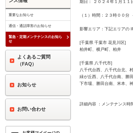
ンス情報
期日： ２０２４年１月１１
重要なお知らせ
（１）時間：２３時００分  
通信・通話障害のお知らせ
影響エリア：下記エリアの I
緊急・定期メンテナンスのお知ら
せ
[千葉県 千葉市 花見川区]

柏井町、横戸町、柏井

よくあるご質問
[千葉県 八千代市]

（FAQ）
八千代台西、八千代台北、村
緑が丘西、八千代台南、勝田
下市場、勝田台南、米本、神
お知らせ
詳細内容 ：メンテナンス時間
お問い合わせ
お客様マイページの