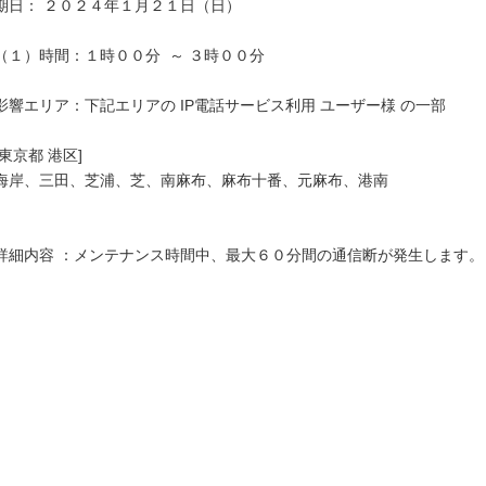
期日： ２０２４年１月２１日（日）

（１）時間：１時００分  ～ ３時００分

影響エリア：下記エリアの IP電話サービス利用 ユーザー様 の一部

[東京都 港区]

海岸、三田、芝浦、芝、南麻布、麻布十番、元麻布、港南

詳細内容 ：メンテナンス時間中、最大６０分間の通信断が発生します。
