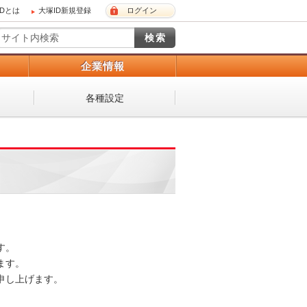
IDとは
大塚ID新規登録
ログイン
）
企業情報
各種設定
。

す。

し上げます。
