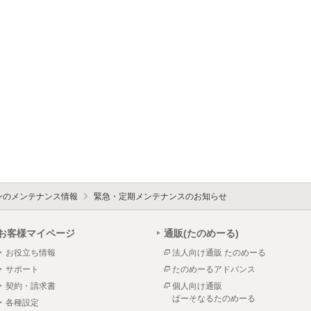
ォンのメンテナンス情報
緊急・定期メンテナンスのお知らせ
お客様マイページ
通販(たのめーる)
お役立ち情報
法人向け通販 たのめーる
サポート
たのめーるアドバンス
契約・請求書
個人向け通販
ぱーそなるたのめーる
各種設定