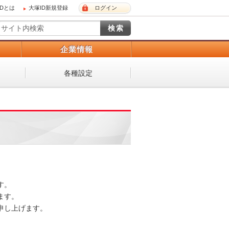
IDとは
大塚ID新規登録
ログイン
）
企業情報
各種設定
。

す。

し上げます。
