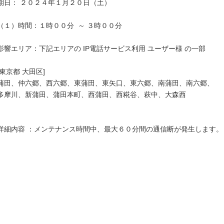
期日： ２０２４年１月２０日（土）

（１）時間：１時００分  ～ ３時００分

影響エリア：下記エリアの IP電話サービス利用 ユーザー様 の一部

[東京都 大田区]

蒲田、仲六郷、西六郷、東蒲田、東矢口、東六郷、南蒲田、南六郷、

多摩川、新蒲田、蒲田本町、西蒲田、西糀谷、萩中、大森西

詳細内容 ：メンテナンス時間中、最大６０分間の通信断が発生します。
