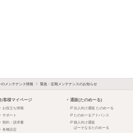
ォンのメンテナンス情報
緊急・定期メンテナンスのお知らせ
お客様マイページ
通販(たのめーる)
お役立ち情報
法人向け通販 たのめーる
サポート
たのめーるアドバンス
契約・請求書
個人向け通販
ぱーそなるたのめーる
各種設定