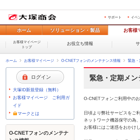
サポート
イベ
ホーム
ソリューション・製品
お客様
お客様マイページ
お役立ち情報
トップ
ホーム
お客様マイページ
O-CNETフォンのメンテナンス情報
緊急・
緊急・定期メン
ログイン
大塚ID新規登録（無料）
お客様マイページ ご利用ガ
O-CNETフォンご利用中のお
イド
日頃より弊社サービスをご利
マークとは
ネットワーク機器保守の為、
お客様にはご迷惑をおかけし
O-CNETフォンのメンテナ