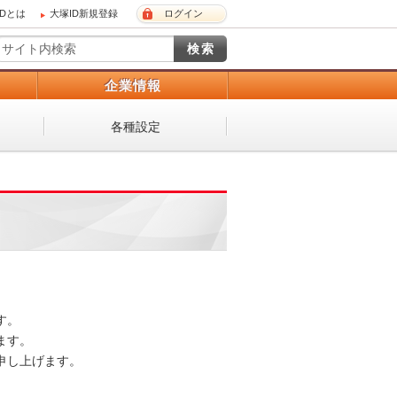
IDとは
大塚ID新規登録
ログイン
）
企業情報
各種設定
。

す。

し上げます。
