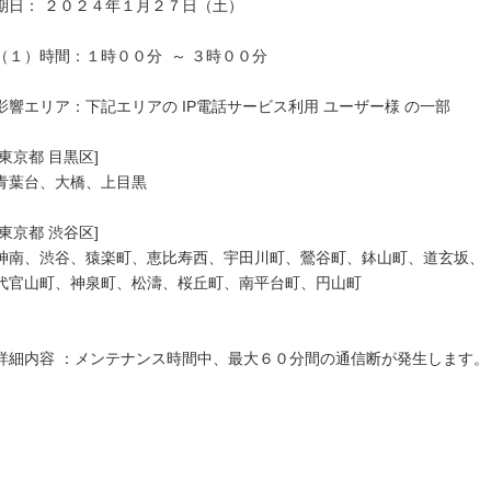
期日： ２０２４年１月２７日（土）

（１）時間：１時００分  ～ ３時００分

影響エリア：下記エリアの IP電話サービス利用 ユーザー様 の一部

[東京都 目黒区]

青葉台、大橋、上目黒

[東京都 渋谷区]

神南、渋谷、猿楽町、恵比寿西、宇田川町、鶯谷町、鉢山町、道玄坂、

代官山町、神泉町、松濤、桜丘町、南平台町、円山町

詳細内容 ：メンテナンス時間中、最大６０分間の通信断が発生します。
