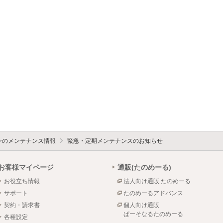
ォンのメンテナンス情報
緊急・定期メンテナンスのお知らせ
お客様マイページ
通販(たのめーる)
お役立ち情報
法人向け通販 たのめーる
サポート
たのめーるアドバンス
契約・請求書
個人向け通販
ぱーそなるたのめーる
各種設定