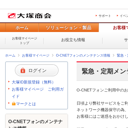
サポート
イベ
ホーム
ソリューション・製品
お客様
お客様マイページ
お役立ち情報
トップ
ホーム
お客様マイページ
O-CNETフォンのメンテナンス情報
緊急・
緊急・定期メン
ログイン
大塚ID新規登録（無料）
お客様マイページ ご利用ガ
O-CNETフォンご利用中のお
イド
日頃より弊社サービスをご利
マークとは
ネットワーク機器保守の為、
お客様にはご迷惑をおかけし
O-CNETフォンのメンテナ