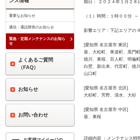
ンス情報
期日： ２０２４年１月２８日
重要なお知らせ
（１）時間：１時００分  ～ 
通信・通話障害のお知らせ
影響エリア：下記エリアの I
緊急・定期メンテナンスのお知ら
せ
[愛知県 名古屋市 東区]

葵、大松町、車道町、黒門町
徳川、東桜、百人町、明倫町
よくあるご質問
白壁、新出来、代官町、徳川
（FAQ）
山口町

[愛知県 名古屋市 北区]

お知らせ
大杉町、芳野、清水、大杉

[愛知県 名古屋市 中区]

お問い合わせ
葵、東桜

詳細内容 ：メンテナンス時
お客様マイページの