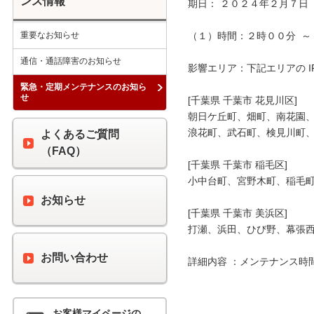
ンス情報
期日： ２０２４年２月７日（
重要なお知らせ
（１）時間：２時００分  ～ 
通信・通話障害のお知らせ
影響エリア：下記エリアの I
緊急・定期メンテナンスのお知ら
せ
[千葉県 千葉市 花見川区]

朝日ケ丘町、畑町、南花園、
浪花町、武石町、検見川町、
よくあるご質問
（FAQ）
[千葉県 千葉市 稲毛区]

小中台町、宮野木町、稲毛町
お知らせ
[千葉県 千葉市 美浜区]

打瀬、浜田、ひび野、幕張西
お問い合わせ
詳細内容 ：メンテナンス時
お客様マイページの