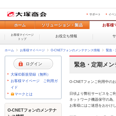
サポート
イベ
ホーム
ソリューション・製品
お客様
お客様マイページ
お役立ち情報
トップ
ホーム
お客様マイページ
O-CNETフォンのメンテナンス情報
緊急・
緊急・定期メン
ログイン
大塚ID新規登録（無料）
お客様マイページ ご利用ガ
O-CNETフォンご利用中のお
イド
日頃より弊社サービスをご利
マークとは
ネットワーク機器保守の為、
お客様にはご迷惑をおかけし
O-CNETフォンのメンテナ