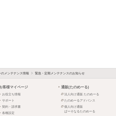
ォンのメンテナンス情報
緊急・定期メンテナンスのお知らせ
お客様マイページ
通販(たのめーる)
お役立ち情報
法人向け通販 たのめーる
サポート
たのめーるアドバンス
契約・請求書
個人向け通販
ぱーそなるたのめーる
各種設定