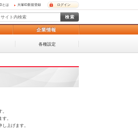
IDとは
大塚ID新規登録
ログイン
）
企業情報
各種設定
。

す。

し上げます。
