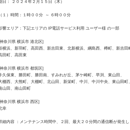
期日： ２０２４年２月１５日（木）

（１）時間：１時００分  ～ ６時００分

影響エリア：下記エリアの IP電話サービス利用 ユーザー様 の一部

[神奈川県 横浜市 港北区]

新横浜、新羽町、高田西、新吉田東、北新横浜、綱島西、樽町、新吉田町
高田町、高田東

[神奈川県 横浜市 都筑区]

牛久保東、勝田町、勝田南、すみれが丘、茅ケ崎町、早渕、東山田、

大棚西、大熊町、大棚町、北山田、新栄町、中川、中川中央、東山田町、
南山田、南山田町

[神奈川県 横浜市 西区]

北幸

詳細内容 ：メンテナンス時間中、２回、最大２０分間の通信断が発生しま