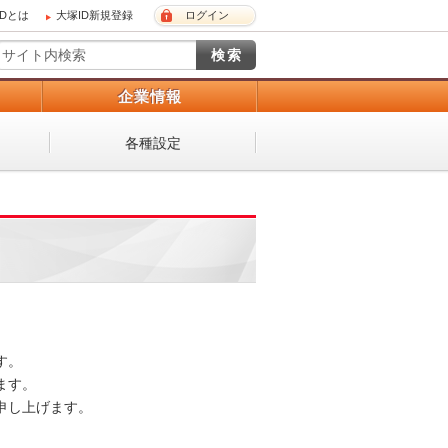
IDとは
大塚ID新規登録
ログイン
）
企業情報
各種設定
。

す。

し上げます。
