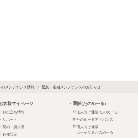
ォンのメンテナンス情報
緊急・定期メンテナンスのお知らせ
お客様マイページ
通販(たのめーる)
お役立ち情報
法人向け通販 たのめーる
サポート
たのめーるアドバンス
契約・請求書
個人向け通販
ぱーそなるたのめーる
各種設定