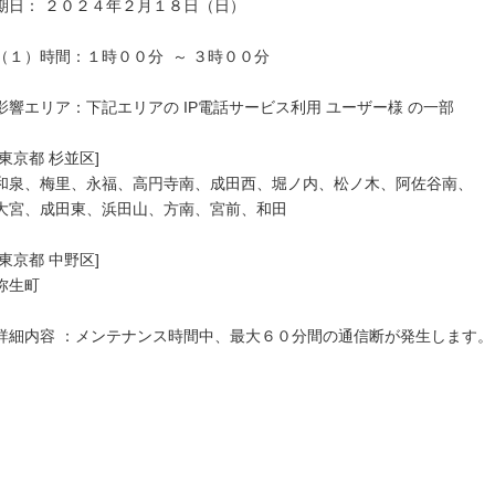
期日： ２０２４年２月１８日（日）

（１）時間：１時００分  ～ ３時００分

影響エリア：下記エリアの IP電話サービス利用 ユーザー様 の一部

[東京都 杉並区]

和泉、梅里、永福、高円寺南、成田西、堀ノ内、松ノ木、阿佐谷南、

大宮、成田東、浜田山、方南、宮前、和田

[東京都 中野区]

弥生町

詳細内容 ：メンテナンス時間中、最大６０分間の通信断が発生します。
