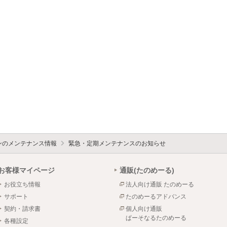
ォンのメンテナンス情報
緊急・定期メンテナンスのお知らせ
お客様マイページ
通販(たのめーる)
お役立ち情報
法人向け通販 たのめーる
サポート
たのめーるアドバンス
契約・請求書
個人向け通販
ぱーそなるたのめーる
各種設定