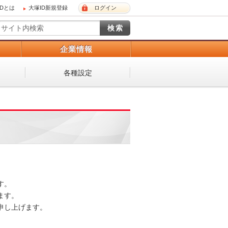
IDとは
大塚ID新規登録
ログイン
）
企業情報
各種設定
。

す。

し上げます。
