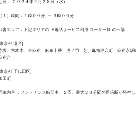
期日： ２０２４年２月２８日（水）

（１）時間：１時００分  ～ ３時００分

影響エリア：下記エリアの IP電話サービス利用 ユーザー様 の一部

[東京都 港区]

赤坂、六本木、東麻布、麻布十番、虎ノ門、芝、麻布狸穴町、麻布永坂町
麻布台

[東京都 千代田区]

永田町

詳細内容 ：メンテナンス時間中、２回、最大２０分間の通信断が発生しま