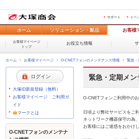
サポート
イベ
ホーム
ソリューション・製品
お客様
お客様マイページ
お役立ち情報
トップ
ホーム
お客様マイページ
O-CNETフォンのメンテナンス情報
緊急・
緊急・定期メン
ログイン
大塚ID新規登録（無料）
お客様マイページ ご利用ガ
O-CNETフォンご利用中のお
イド
日頃より弊社サービスをご利
マークとは
ネットワーク機器保守の為、
お客様にはご迷惑をおかけし
O-CNETフォンのメンテナ