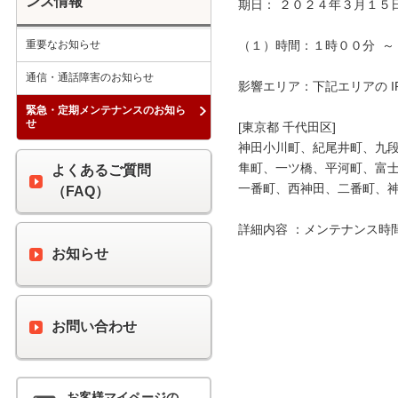
ンス情報
期日： ２０２４年３月１５日
重要なお知らせ
（１）時間：１時００分  ～ 
通信・通話障害のお知らせ
影響エリア：下記エリアの I
緊急・定期メンテナンスのお知ら
せ
[東京都 千代田区]

神田小川町、紀尾井町、九段
隼町、一ツ橋、平河町、富士
よくあるご質問
一番町、西神田、二番町、神
（FAQ）
詳細内容 ：メンテナンス時
お知らせ
お問い合わせ
お客様マイページの