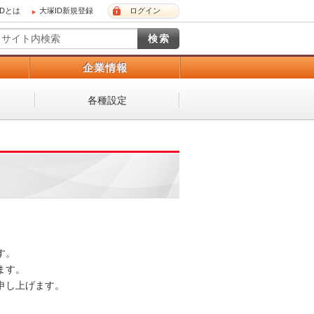
IDとは
大塚ID新規登録
ログイン
）
企業情報
各種設定
。

す。

し上げます。
