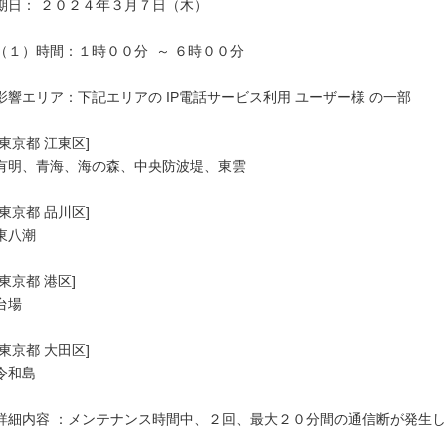
期日： ２０２４年３月７日（木）

（１）時間：１時００分  ～ ６時００分

影響エリア：下記エリアの IP電話サービス利用 ユーザー様 の一部

[東京都 江東区]

有明、青海、海の森、中央防波堤、東雲

[東京都 品川区]

東八潮

[東京都 港区]

台場

[東京都 大田区]

令和島

詳細内容 ：メンテナンス時間中、２回、最大２０分間の通信断が発生しま