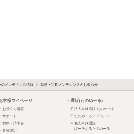
ォンのメンテナンス情報
緊急・定期メンテナンスのお知らせ
お客様マイページ
通販(たのめーる)
お役立ち情報
法人向け通販 たのめーる
サポート
たのめーるアドバンス
契約・請求書
個人向け通販
ぱーそなるたのめーる
各種設定