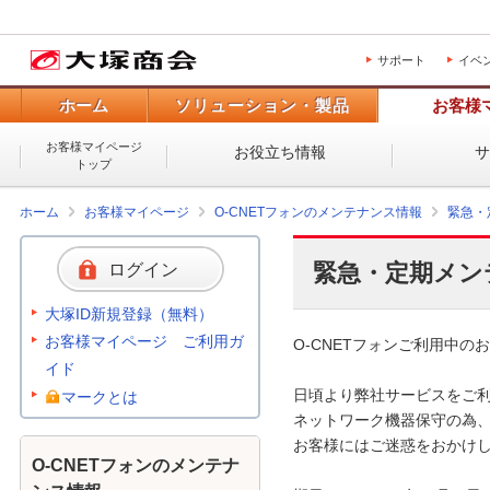
サポート
イベ
ホーム
ソリューション・製品
お客様
お客様マイページ
お役立ち情報
トップ
ホーム
お客様マイページ
O-CNETフォンのメンテナンス情報
緊急・
緊急・定期メン
ログイン
大塚ID新規登録（無料）
お客様マイページ ご利用ガ
O-CNETフォンご利用中のお
イド
日頃より弊社サービスをご利
マークとは
ネットワーク機器保守の為、
お客様にはご迷惑をおかけし
O-CNETフォンのメンテナ