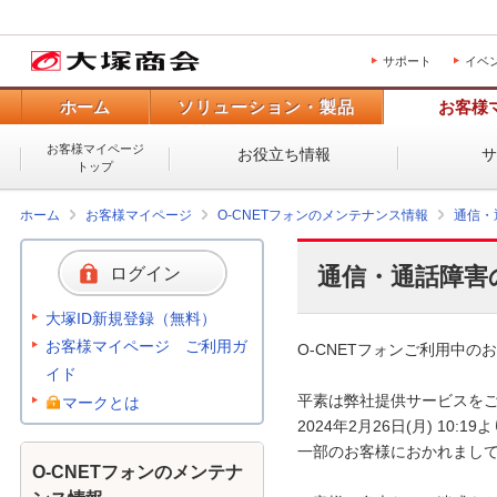
サポート
イベ
ホーム
ソリューション・製品
お客様
お客様マイページ
お役立ち情報
トップ
ホーム
お客様マイページ
O-CNETフォンのメンテナンス情報
通信・
通信・通話障害
ログイン
大塚ID新規登録（無料）
お客様マイページ ご利用ガ
O-CNETフォンご利用中のお
イド
平素は弊社提供サービスをご
マークとは
2024年2月26日(月) 10
一部のお客様におかれまして
O-CNETフォンのメンテナ