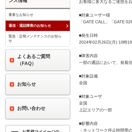
ンス情報
お客様に多大なるご迷惑をお
重要なお知らせ
■対象ユーザー様

「GATE CALL」「GATE
通信・通話障害のお知らせ
■発生日時

緊急・定期メンテナンスのお知ら
せ
2024年02月26日(月) 10時19
■障害内容

よくあるご質問
一部の通話において、発着信
（FAQ）
■対象設備

全国

お知らせ
■対象ユーザ

全国

お問い合わせ
上記エリアの一部

■影響内容

・ネットワーク停止時間帯の
お客様マイページの