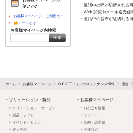
・通話中の呼が切断される可
使いかた
・Web 閲覧やメール送受信
お客様マイページ ご利用ガイド
・通話中の音声が途切れる可
マークとは
お客様マイページ内検索
ホーム
お客様マイページ
O-CNETフォンのメンテナンス情報
通信・
ソリューション・製品
お客様マイページ
ソリューション・サービス
お役立ち情報
製品・ソフト
サポート
イベント・セミナー
契約・請求書
導入事例
各種設定