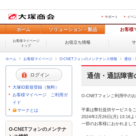
サポート
イベ
ホーム
ソリューション・製品
お客様
お客様マイページ
お役立ち情報
トップ
ホーム
お客様マイページ
O-CNETフォンのメンテナンス情報
通信・
通信・通話障害
ログイン
大塚ID新規登録（無料）
お客様マイページ ご利用ガ
O-CNETフォンご利用中のお
イド
平素は弊社提供サービスをご
マークとは
2024年2月26日(月) 13
一部のお客様におかれまして
O-CNETフォンのメンテナ