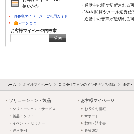
・通話中の呼が切断される可
使いかた
・Web 閲覧やメール送受信
お客様マイページ ご利用ガイド
・通話中の音声が途切れる可
マークとは
お客様マイページ内検索
ホーム
お客様マイページ
O-CNETフォンのメンテナンス情報
通信・
ソリューション・製品
お客様マイページ
ソリューション・サービス
お役立ち情報
製品・ソフト
サポート
イベント・セミナー
契約・請求書
導入事例
各種設定