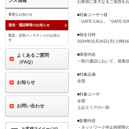
ンス情報
お客様に多大なるご迷惑をお
重要なお知らせ
■対象ユーザー様

「GATE CALL」「GATE
通信・通話障害のお知らせ
■発生日時

緊急・定期メンテナンスのお知ら
せ
2024年02月26日(月) 13時16
■障害内容

よくあるご質問
一部の通話において、発着信
（FAQ）
■対象設備

全国

お知らせ
■対象ユーザ

全国

お問い合わせ
上記エリアの一部

■影響内容

・ネットワーク停止時間帯の
お客様マイページの