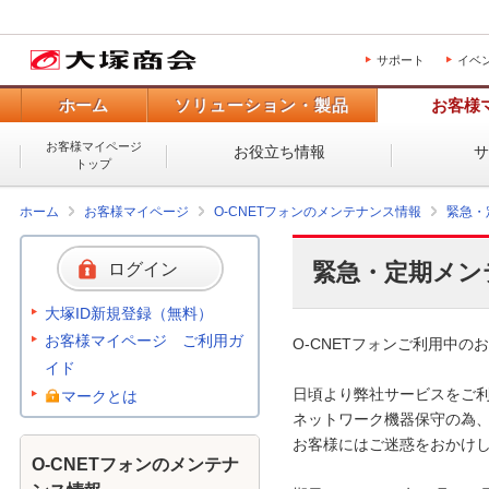
サポート
イベ
ホーム
ソリューション・製品
お客様
お客様マイページ
お役立ち情報
トップ
ホーム
お客様マイページ
O-CNETフォンのメンテナンス情報
緊急・
緊急・定期メン
ログイン
大塚ID新規登録（無料）
お客様マイページ ご利用ガ
O-CNETフォンご利用中のお
イド
日頃より弊社サービスをご利
マークとは
ネットワーク機器保守の為、
お客様にはご迷惑をおかけし
O-CNETフォンのメンテナ