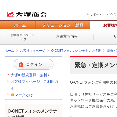
サポート
イベ
ホーム
ソリューション・製品
お客様
お客様マイページ
お役立ち情報
トップ
ホーム
お客様マイページ
O-CNETフォンのメンテナンス情報
緊急・
緊急・定期メン
ログイン
大塚ID新規登録（無料）
お客様マイページ ご利用ガ
O-CNETフォンご利用中のお
イド
日頃より弊社サービスをご利
マークとは
ネットワーク機器保守の為、
お客様にはご迷惑をおかけし
O-CNETフォンのメンテナ