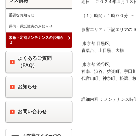
ンス情報
期日： ２０２４年４月１８日
重要なお知らせ
（１）時間：１時００分  ～ 
通信・通話障害のお知らせ
影響エリア：下記エリアの I
緊急・定期メンテナンスのお知ら
せ
[東京都 目黒区]

青葉台、上目黒、大橋

よくあるご質問
[東京都 渋谷区]

（FAQ）
神南、渋谷、猿楽町、宇田川
代官山町、神泉町、松濤、桜
お知らせ
詳細内容 ：メンテナンス時
お問い合わせ
お客様マイページの