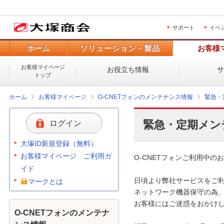
サポート
イベ
ホーム
ソリューション・製品
お客様
お客様マイページ
お役立ち情報
トップ
ホーム
お客様マイページ
O-CNETフォンのメンテナンス情報
緊急・
緊急・定期メン
ログイン
大塚ID新規登録（無料）
お客様マイページ ご利用ガ
O-CNETフォンご利用中のお
イド
日頃より弊社サービスをご利
マークとは
ネットワーク機器保守の為、
お客様にはご迷惑をおかけし
O-CNETフォンのメンテナ