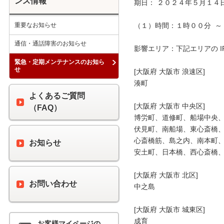
ンス情報
期日： ２０２４年５月１４日
重要なお知らせ
（１）時間：１時００分  ～ 
通信・通話障害のお知らせ
影響エリア：下記エリアの I
緊急・定期メンテナンスのお知ら
せ
[大阪府 大阪市 浪速区]

湊町

よくあるご質問
[大阪府 大阪市 中央区]

（FAQ）
博労町、道修町、船場中央、
伏見町、南船場、東心斎橋、
心斎橋筋、島之内、南本町、
お知らせ
安土町、日本橋、西心斎橋、
[大阪府 大阪市 北区]

お問い合わせ
中之島

[大阪府 大阪市 城東区]

成育

お客様マイページの