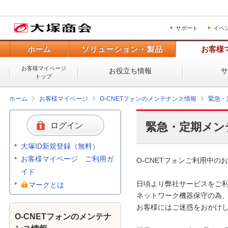
サポート
イベ
ホーム
ソリューション・製品
お客様
お客様マイページ
お役立ち情報
トップ
ホーム
お客様マイページ
O-CNETフォンのメンテナンス情報
緊急・
緊急・定期メン
ログイン
大塚ID新規登録（無料）
お客様マイページ ご利用ガ
O-CNETフォンご利用中のお
イド
日頃より弊社サービスをご利
マークとは
ネットワーク機器保守の為、
お客様にはご迷惑をおかけし
O-CNETフォンのメンテナ